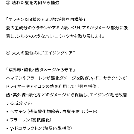
③ 壊れた髪を内側から補強
「ケラチン＆18種のアミノ酸が髪を再構築」
髪の主成分のケラチンやアミノ酸、ペリセア®がダメージ部分に吸
着し、シルクのようなハリ・コシ・ツヤを取り戻します。
④ 大人の髪悩みに“エイジングケア”
「紫外線・酸化・熱ダメージから守る」
ヘマチンやフラーレンが酸化ダメージを防ぎ、γ-ドコサラクトンが
ドライヤーやアイロンの熱を利用して毛髪を補修。
熱・紫外線・酸化などのダメージから保護し、エイジング毛を改善
する成分です。
• ヘマチン（残留酸化物除去、白髪予防サポート）
• フラーレン（高抗酸化）
• γ-ドコサラクトン（熱反応型補修）