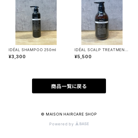
IDÉAL SHAMPOO 250ml
IDÉAL SCALP TREATMENT
500ml
¥3,300
¥5,500
商品一覧に戻る
© MAISON HAIRCARE SHOP
Powered by