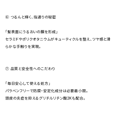
⑥ つるんと輝く、指通りの秘密
「髪表面にうるおいの膜を形成」
セラミドやポリクオタニウムがキューティクルを整え、ツヤ感と滑
らかな手触りを実現。
⑦ 品質と安全性へのこだわり
「毎日安心して使える処方」
パラベンフリーで防腐・安定化成分は必要最小限。
頭皮の炎症を抑えるグリチルリチン酸2Kも配合。