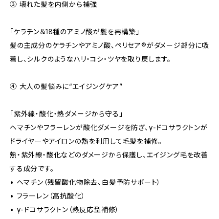
③ 壊れた髪を内側から補強
「ケラチン＆18種のアミノ酸が髪を再構築」
髪の主成分のケラチンやアミノ酸、ペリセア®がダメージ部分に吸
着し、シルクのようなハリ・コシ・ツヤを取り戻します。
④ 大人の髪悩みに“エイジングケア”
「紫外線・酸化・熱ダメージから守る」
ヘマチンやフラーレンが酸化ダメージを防ぎ、γ-ドコサラクトンが
ドライヤーやアイロンの熱を利用して毛髪を補修。
熱・紫外線・酸化などのダメージから保護し、エイジング毛を改善
する成分です。
• ヘマチン（残留酸化物除去、白髪予防サポート）
• フラーレン（高抗酸化）
• γ-ドコサラクトン（熱反応型補修）